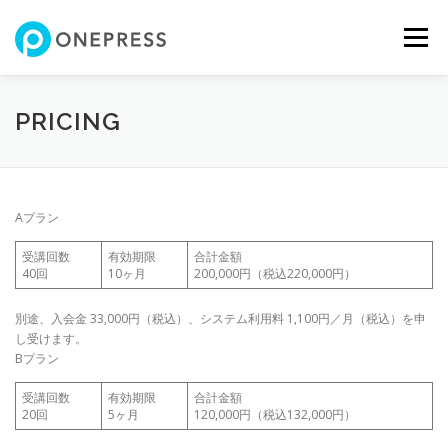
コ
ン
メニュー
テ
ン
ツ
へ
HOME
SERVICES
PRICING
TEAM
NEWS
PRICING
ス
キ
ッ
プ
CONTACT
Aプラン
受講回数
有効期限
合計金額
40回
10ヶ月
200,000円（税込220,000円）
別途、入会金 33,000円（税込）、システム利用料 1,100円／月（税込）を申
し受けます。
Bプラン
受講回数
有効期限
合計金額
20回
5ヶ月
120,000円（税込132,000円）